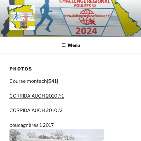
Aller
au
contenu
principal
Menu
PHOTOS
Course montech[541]
CORRIDA AUCH 2010 /: 1
CORRIDA AUCH 2010 /2
boucagnères 1 2017