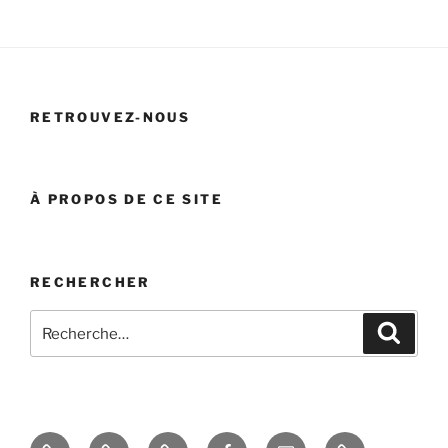
RETROUVEZ-NOUS
À PROPOS DE CE SITE
RECHERCHER
Recherche
Recher
pour
:
Accueil
Presse
Réglement
Facebook
E-
SPONSORS