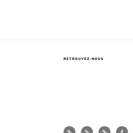
RETROUVEZ-NOUS
Accueil
Presse
Réglement
Face