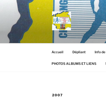
Aller
au
contenu
principal
Accueil
Dépliant
Info de
PHOTOS ALBUMS ET LIENS
2007