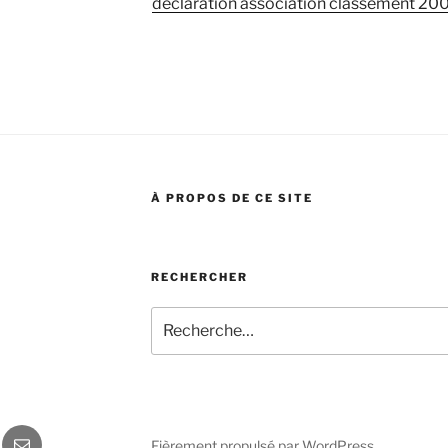
déclaration association classement 20
À PROPOS DE CE SITE
RECHERCHER
Recherche
pour
:
book
E-
Fièrement propulsé par WordPress